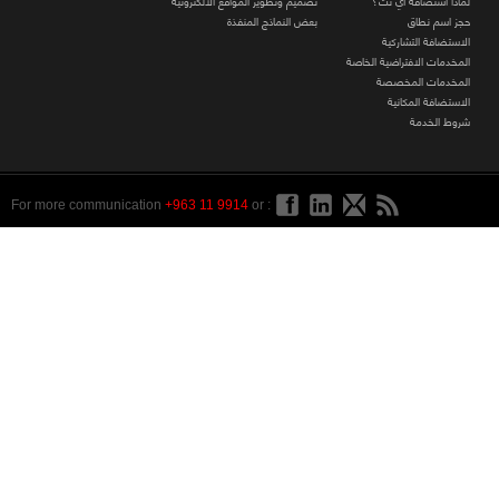
لماذا استضافة آي نت؟
تصميم وتطوير المواقع الالكترونية
حجز اسم نطاق
بعض النماذج المنفذة
الاستضافة التشاركية
المخدمات الافتراضية الخاصة
المخدمات المخصصة
الاستضافة المكانية
شروط الخدمة
For more communication
+963 11 9914
or :